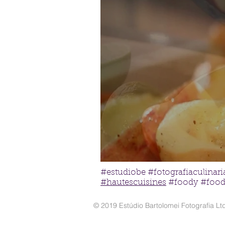
#estudiobe #fotografiaculinar
#hautescuisines
#foody #foodp
© 2019 Estúdio Bartolomei Fotografia Lt