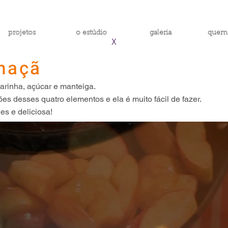
projetos
o estúdio
galeria
quem
X
maçã
 farinha, açúcar e manteiga.
s desses quatro elementos e ela é muito fácil de fazer.
es e deliciosa!