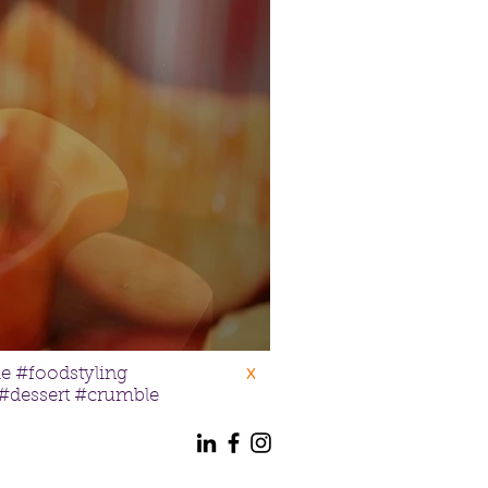
x
e #foodstyling
 #dessert #crumble