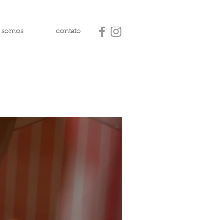
 somos
contato