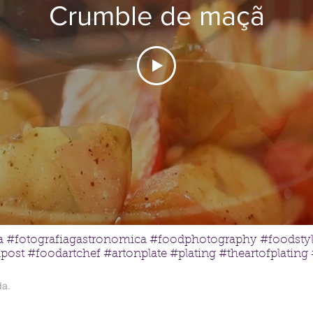
Crumble de maçã
ia #fotografiagastronomica #foodphotography #foodstyl
ost #foodartchef #artonplate #plating #theartofplating
da.